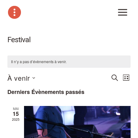
Aller
au
contenu
Festival
Il n’y a pas d’évènements à venir.
Na
Recher
À venir
RECHERCH
LISTE
Sélectionnez
et
de
Derniers Évènements passés
une
naviga
vu
date.
MAI
de
Év
15
2025
vues
Évène